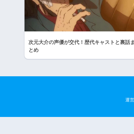
次元大介の声優が交代！歴代キャストと裏話
とめ
運