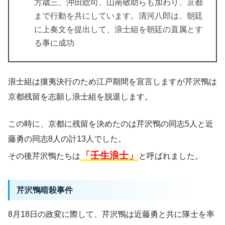
方歳三、沖田総司、山南敬助らも加わり、京都
まで行動を共にしています。清河八郎は、朝廷
に上奏文を提出して、浪士組を朝廷の直属とす
る事に成功
浪士組は攘夷決行のため江戸期間を宣言しますが芹沢鴨は
京都残留を志願し浪士組を脱退します。
この時に、京都に残留を決めたのは芹沢鴨の同志5人と近
藤勇の同志8人の計13人でした。
「壬生浪士」
その後芹沢鴨たちは
と呼ばれました。
芹沢鴨暗殺事件
8月18日の政変に際して、芹沢鴨は近藤勇と共に隊士を率