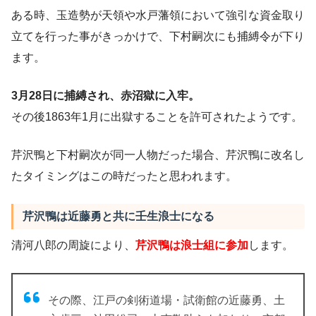
ある時、玉造勢が天領や水戸藩領において強引な資金取り
立てを行った事がきっかけで、下村嗣次にも捕縛令が下り
ます。
3月28日に捕縛され、赤沼獄に入牢。
その後1863年1月に出獄することを許可されたようです。
芹沢鴨と下村嗣次が同一人物だった場合、芹沢鴨に改名し
たタイミングはこの時だったと思われます。
芹沢鴨は近藤勇と共に壬生浪士になる
清河八郎の周旋により、
芹沢鴨は浪士組に参加
します。
その際、江戸の剣術道場・試衛館の近藤勇、土