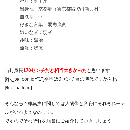
星座：獅子座
出身地：京都府（新京都編では新月村）
血液型：O
好きな言葉：弱肉強食
嫌いな者：弱者
趣味：湯治
流派：我流
当時身長
170センチだと相当大きかった
と思います。
[kjk_balloon id=”1″]平均150センチ台の時代ですからね
[/kjk_balloon]
そんな志々雄真実に関しては人物像と容姿にそれぞれモデ
ルがいるようなのです。
ですのでそれぞれを順番にご紹介していきましょう。