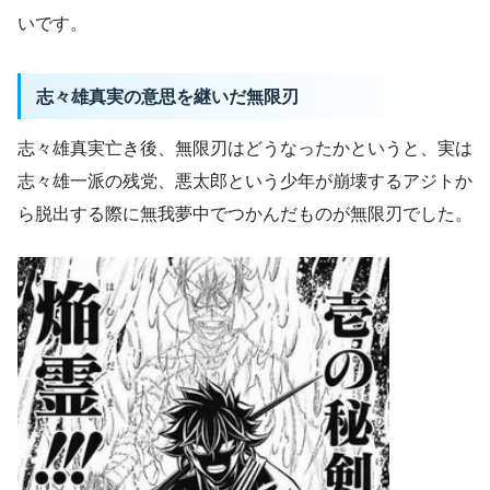
いです。
志々雄真実の意思を継いだ無限刃
志々雄真実亡き後、無限刃はどうなったかというと、実は
志々雄一派の残党、悪太郎という少年が崩壊するアジトか
ら脱出する際に無我夢中でつかんだものが無限刃でした。