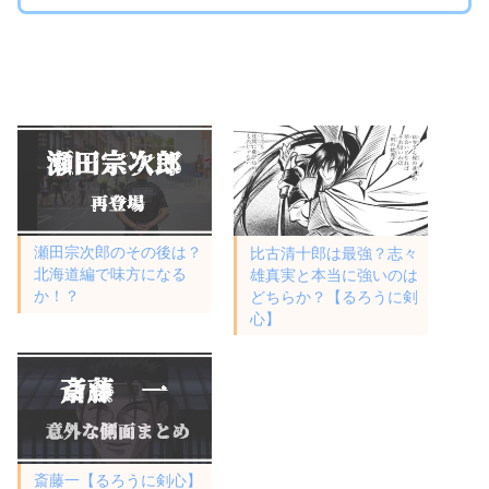
瀬田宗次郎のその後は？
比古清十郎は最強？志々
北海道編で味方になる
雄真実と本当に強いのは
か！？
どちらか？【るろうに剣
心】
斎藤一【るろうに剣心】