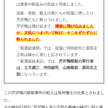
は愛妾や馴染みの芸妓と同衾しました。
深夜、突然、数人の男たちが部屋に押し入り、
芹沢鴨たちに斬りつけました。
芹沢鴨は飛び起きて、
隣室に飛び込みました
が、文机につまづいて転び、そこをずたずたに
斬られました
。
『新選組遺聞』では、現場に沖田総司と原田左
之助は確かに居たと記されています。
『新選組始末記』では、
芹沢鴨暗殺の実行者
は、土方歳三、沖田総司、山南敬助、原田左之
助
になっています。
この芹沢鴨の暗殺事件の犯人は長州藩士の仕業とされまし
た。
その後9月18日に芹沢鴨と平山五郎の葬儀が神式に則り盛