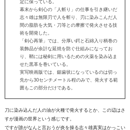
定に保っている。
幕末から剣心の「人斬り」の仕事を引き継いだ
志々雄は無限刃で人を斬り、刃に染みこんだ人
間の脂肪を大気・刀等との摩擦で発火させる技
術を開発した。
「剣心再筆」では、分厚い鍔と石綿入り柄巻の
装飾品が余計な延焼を防ぐ仕組みになってお
り、鞘には秘剣に用いるための火薬を染み込ま
せた黒革を巻いている。
実写映画版では、鋸歯状になっているのは切っ
先から30センチメートル程のみで、発火する範
囲もこの部分だけである。
刀に染み込んだ人の油が火種で発火するとか、この辺はさ
すが漫画の世界という感じです。
ですが誰がなんと言おうが炎を操る志々雄真実はかっこい