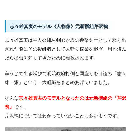
志々雄真実のモデル《人物像》元新撰組芹沢鴨
志々雄真実は主人公緋村剣心が表の遊撃剣士として駆り出
された際にその後継者として人斬り稼業を継ぎ、用が済ん
だら秘密を知りすぎたために暗殺されます。
辛うじて生き延びて明治政府打倒と国盗りを目論み「志々
雄一派」という一大組織をまとめあげていました。
そんな
志々雄真実のモデルとなったのは元新撰組の「芹沢
鴨」
です。
芹沢鴨についてはわかっていないことも多いようです。