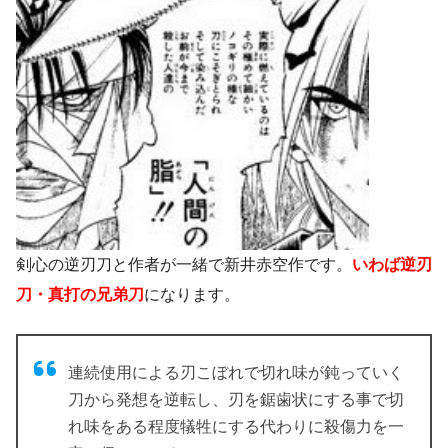
剣心の逆刃刀と作者が一緒で新井赤空作です。
いわば逆刃
刀・真打の兄弟刀
になります。
連続使用による刃こぼれで切れ味が鈍っていく
刀から発想を逆転し、刃を鋸歯状にする事で切
れ味をある程度犠牲にする代わりに殺傷力を一