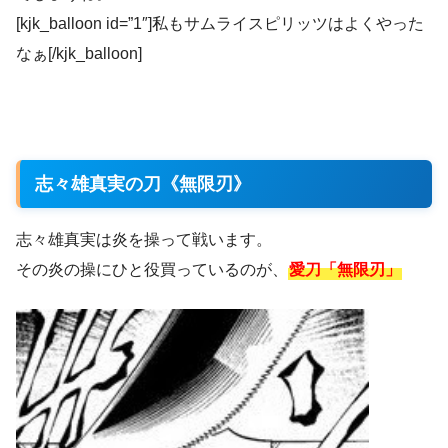
[kjk_balloon id=”1″]私もサムライスピリッツはよくやった
なぁ[/kjk_balloon]
志々雄真実の刀《無限刃》
志々雄真実は炎を操って戦います。
その炎の操にひと役買っているのが、
愛刀「無限刃」