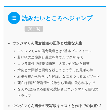
読みたいところへジャンプ
[
閉じる
]
ウシジマくん熊倉義道の正体と壮絶な人生
ウシジマくんの熊倉義道とは?基本プロフィール
若い頃の全盛期と滑皮を育てたヤクザ時代
コブラ事件で頭蓋骨陥没―人違いが招いた転落
滑皮との関係と鹿島を殺してまで守った兄弟の絆
組長候補から転落した経緯と女にまつわるエピソード
死亡は何話?飯匙倩の拉致から丑嶋に殺されるまで
なんJで語られる熊倉の悲惨さとウシジマくん屈指の
トラウマ
ウシジマくん熊倉の実写版キャストと作中での位置づ