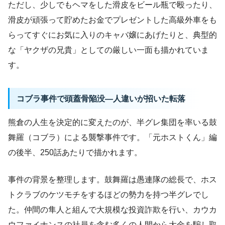
ただし、少しでもヘマをした滑皮をビール瓶で殴ったり、
滑皮が頑張って貯めたお金でプレゼントした高級外車をも
らってすぐにお気に入りのキャバ嬢にあげたりと、典型的
な「ヤクザの兄貴」としての厳しい一面も描かれていま
す。
コブラ事件で頭蓋骨陥没―人違いが招いた転落
熊倉の人生を決定的に変えたのが、半グレ集団を率いる鼓
舞羅（コブラ）による襲撃事件です。「元ホストくん」編
の後半、250話あたりで描かれます。
事件の背景を整理します。鼓舞羅は愚連隊の総長で、ホス
トクラブのケツモチをするほどの勢力を持つ半グレでし
た。仲間の隼人と組んで大規模な投資詐欺を行い、カウカ
ウファイナンスの社員を含む多くの人間から大金を騙し取