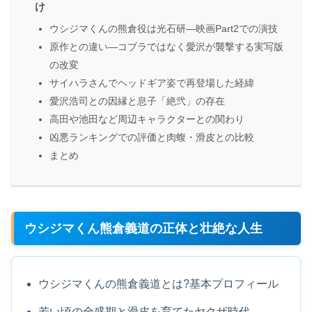
け
ウシジマくんの熊倉役は光石研―映画Part2での演技
原作との違い―コブラではなく愛沢が襲撃する実写版
の改変
サイハラさんでヘッドギア姿で再登場した経緯
愛沢浩司との因縁と息子「絶弐」の存在
高田や池田など周辺キャラクターとの関わり
凶悪ランキングでの評価と肉蝮・滑皮との比較
まとめ
ウシジマくん熊倉義道の正体と壮絶な人生
ウシジマくんの熊倉義道とは?基本プロフィール
若い頃の全盛期と滑皮を育てたヤクザ時代