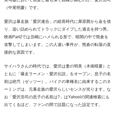
（中尾明慶）です。
愛沢は暴走族「愛沢連合」の総長時代に犀原茜から金を借
り、追い詰められてトラックにダイブした過去を持つ男。
映画Part2では丑嶋にハメられる形で、暗闇の中で熊倉を
攻撃してしまいます。この人違い事件が、熊倉の転落の直
接的な原因です。
サイハラさんの時代では、愛沢は妻の明美（木南晴夏）と
ともに「爆走ラーメン・愛沢伝説」をオープン。息子の名
前は絶弐（ゼッツー）。バイクの車種名に由来するこのネ
ーミングは、元暴走族の愛沢らしいセンスが光ります。な
お「愛沢浩司の息子の名前は?」はYahoo!の関連検索にも
出てくるほど、ファンの間で話題になった設定です。