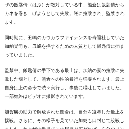
ザの飯匙倩（はぶ）が敵対している中、熊倉は飯匙倩から
カネを巻き上げようとして失敗。逆に拉致され、監禁され
ます。
同時期に、丑嶋のカウカウファイナンスを寿退社していた
加納晃司も、丑嶋を揺するための人質として飯匙倩に捕ま
っていました。
監禁中、飯匙倩の手下である最上は、加納の妻の拉致に失
敗した罰として、熊倉への性的暴行を強要されます。最上
自身は上の命令で渋々実行し、事後に嘔吐していました。
一部始終はビデオに撮影されています。
加賀勝の助力で解放された熊倉は、自分を凌辱した最上を
撲殺。さらに、その様子を見ていた加納も口封じで絞殺し