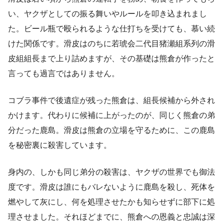
い、ヤクザとしての振る舞いやルールを叩き込まれまし
た。ビール瓶で殴られるような仕打ちを受けても、慕い続
けた関係です。滑皮はのちに若琥会二代目猪瀬組系列の滑
皮組組長まで上り詰めますが、その基礎は熊倉が作ったと
言っても過言ではありません。
コブラ事件で後遺症が残った熊倉は、組長候補から外され
かけます。代わりに候補に上がったのが、同じく熊倉の弟
分だった鹿島。滑皮は熊倉の立場を守るために、この鹿島
を秘密裏に殺害しています。
身内の、しかも同じ弟分の殺害は、ヤクザの世界でも御法
度です。滑皮は誰にもバレないように鹿島を殺し、死体を
燃やして灰にし、何を処理させたかも知らせずに部下に処
理させました。それほどまでに、熊倉への恩義と忠誠は深