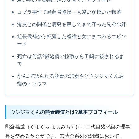
コブラ事件で頭蓋骨陥没―人違いが招いた転落
滑皮との関係と鹿島を殺してまで守った兄弟の絆
組長候補から転落した経緯と女にまつわるエピソ
ード
死亡は何話?飯匙倩の拉致から丑嶋に殺されるま
で
なんJで語られる熊倉の悲惨さとウシジマくん屈
指のトラウマ
ウシジマくんの熊倉義道とは?基本プロフィール
熊倉義道（くまくら よしみち）は、二代目猪瀬組の理事
長を務めるヤクザです。若琥会系列の組織において、