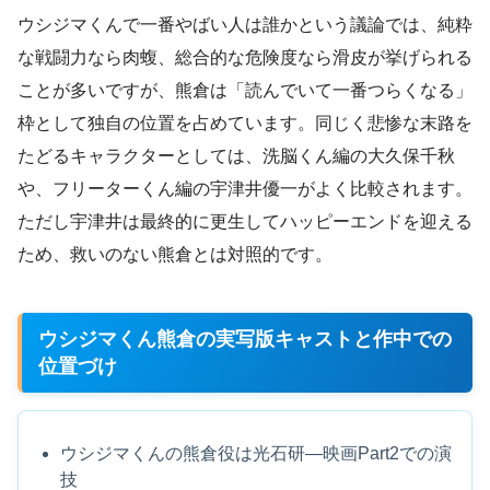
ウシジマくんで一番やばい人は誰かという議論では、純粋
な戦闘力なら肉蝮、総合的な危険度なら滑皮が挙げられる
ことが多いですが、熊倉は「読んでいて一番つらくなる」
枠として独自の位置を占めています。同じく悲惨な末路を
たどるキャラクターとしては、洗脳くん編の大久保千秋
や、フリーターくん編の宇津井優一がよく比較されます。
ただし宇津井は最終的に更生してハッピーエンドを迎える
ため、救いのない熊倉とは対照的です。
ウシジマくん熊倉の実写版キャストと作中での
位置づけ
ウシジマくんの熊倉役は光石研―映画Part2での演
技