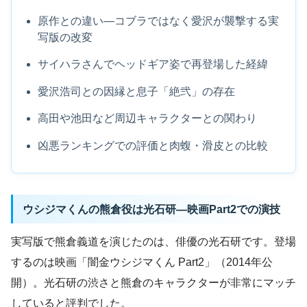
原作との違い―コブラではなく愛沢が襲撃する実
写版の改変
サイハラさんでヘッドギア姿で再登場した経緯
愛沢浩司との因縁と息子「絶弐」の存在
高田や池田など周辺キャラクターとの関わり
凶悪ランキングでの評価と肉蝮・滑皮との比較
ウシジマくんの熊倉役は光石研―映画Part2での演技
実写版で熊倉義道を演じたのは、俳優の光石研です。登場
するのは映画「闇金ウシジマくん Part2」（2014年公
開）。光石研の渋さと熊倉のキャラクターが非常にマッチ
していると評判でした。