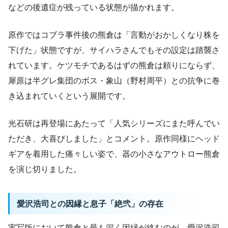
などの後遺症が残っている状態が描かれます。
原作ではコブラ事件後の熊倉は「言動がおかしくなり株を
下げた」状態ですが、サイハラさんでもその設定は踏襲さ
れています。ケツモチであるはずの熊倉は頼りにならず、
犀原は半グレ集団のボス・象山（野村周平）との抗争に巻
き込まれていくという展開です。
光石研は再登場にあたって「人気シリーズにまた呼んでい
ただき、大喜びしました」とコメント。原作同様にヘッド
ギアを着用した痛々しい姿で、器の小さなアウトロー熊倉
を演じ切りました。
愛沢浩司との因縁と息子「絶弐」の存在
実写版において熊倉と最も深く因縁が絡むのが、愛沢浩司