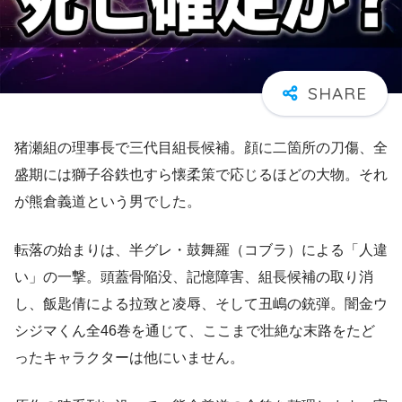
猪瀬組の理事長で三代目組長候補。顔に二箇所の刀傷、全
盛期には獅子谷鉄也すら懐柔策で応じるほどの大物。それ
が熊倉義道という男でした。
転落の始まりは、半グレ・鼓舞羅（コブラ）による「人違
い」の一撃。頭蓋骨陥没、記憶障害、組長候補の取り消
し、飯匙倩による拉致と凌辱、そして丑嶋の銃弾。闇金ウ
シジマくん全46巻を通じて、ここまで壮絶な末路をたど
ったキャラクターは他にいません。