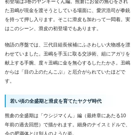
初登場は3巻のヤンキーくん編。熊倉にお金の無心をされ
た丑嶋が現金を渡そうとしている場面に、愛沢浩司が拳銃
を持って押し入ります。そこに滑皮も加わって一悶着。実
はこのシーン、滑皮の初登場でもあります。
物語の序盤では、三代目組長候補にふさわしい大物感を漂
わせていました。丑嶋を手玉に取る交渉術、組にアガリを
献上する手腕、度々丑嶋に金を無心するしたたかさ。丑嶋
からは「目の上のたんこぶ」と厄介がられていたほどで
す。
若い頃の全盛期と滑皮を育てたヤクザ時代
熊倉の全盛期は「ウシジマくん」編（最終章にあたる10
年前の過去回想）で描かれます。細身のナイスミドルで、
今の肥満体とは別人のような姿。