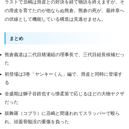
ラストで丑嶋は滑皮との対決を経て物語を終えますが、そ
の滑皮を育てたのが他ならぬ熊倉。熊倉の死が、最終章へ
の伏線として機能している構造は見逃せません。
まとめ
熊倉義道は二代目猪瀬組の理事長で、三代目組長候補だっ
た
初登場は3巻「ヤンキーくん」編で、滑皮と同時に登場す
る
全盛期は獅子谷鉄也すら懐柔策で応じるほどの大物ヤクザ
だった
鼓舞羅（コブラ）に丑嶋と間違われてスラッパーで殴ら
れ、頭蓋骨陥没の重傷を負った