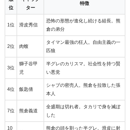
特徴
位
ター
恐怖の形態が進化し続ける組長。熊
1位
滑皮秀信
倉の弟分
タイマン最強の狂人。自由主義の一
2位
肉蝮
匹狼
獅子谷甲
半グレのカリスマ。社会性を持つ賢
3位
児
い悪党
シャブの密売人。熊倉を拉致した張
4位
飯匙倩
本人
全盛期は切れ者。タカリで身を滅ぼ
7位
熊倉義道
した
10
熊倉の頭を割った半グレ。滑皮に射