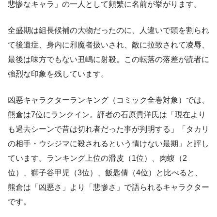
悲惨なキャラ」の一人として頻繁に名前が挙がります。
全盛期は組長候補の大物だったのに、人違いで頭を割られ
て後遺症、身内に邪魔者扱いされ、敵に拉致されて凌辱、
最後は味方でもない丑嶋に射殺。この転落の落差が読者に
強烈な印象を残しています。
凶悪キャラクターランキング（コミック全巻対象）では、
熊倉は7位にランクイン。評者の石原貴洋氏は「現在より
も過去シーンで昔は切れ者だった事が判明する」「タカリ
の相手・ウシジマに殺されるという情けない最期」と評し
ています。ランキング上位の滑皮（1位）、肉蝮（2
位）、獅子谷甲児（3位）、飯匙倩（4位）と比べると、
熊倉は「凶悪さ」より「悲惨さ」で語られるキャラクター
です。