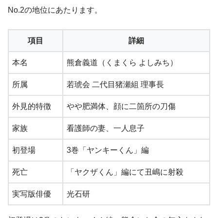
No.2の地位にあたります。
項目
詳細
本名
熊倉義道（くまくら よしみち）
所属
若琥会 二代目猪瀬組 理事長
外見的特徴
やや肥満体、顔に二箇所の刀傷
家族
看護師の妻、一人息子
初登場
3巻「ヤンキーくん」編
死亡
「ヤクザくん」編にて丑嶋に射殺
実写版俳優
光石研