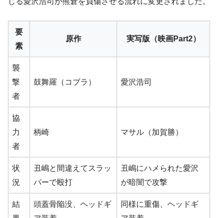
じる愛沢浩司が熊倉を負傷させる流れに変更されました。
要
原作
実写版（映画Part2）
素
襲
撃
鼓舞羅（コブラ）
愛沢浩司
者
協
力
柄崎
マサル（加賀勝）
者
状
丑嶋と間違えてスラッ
丑嶋にハメられた愛沢
況
パーで殴打
が暗闇で攻撃
結
頭蓋骨陥没、ヘッドギ
同様に重傷、ヘッドギ