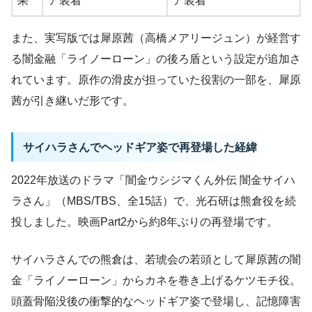
果
ア装着
ア装着
また、実写版では犀原茜（高橋メアリージュン）が経営す
る闇金融「ライノーローン」の後ろ盾という設定が追加さ
れています。原作の滑皮が担っていた役割の一部を、犀原
茜が引き継いだ形です。
サイハラさんでヘッドギア姿で再登場した経緯
2022年放送のドラマ「闇金ウシジマくん外伝 闇金サイハ
ラさん」（MBS/TBS、全15話）で、光石研は熊倉役を続
投しました。映画Part2から約8年ぶりの再登場です。
サイハラさんでの熊倉は、若琥会の若頭として犀原茜の闇
金「ライノーローン」からカネを巻き上げるケツモチ役。
頭蓋骨陥没後の衝撃的なヘッドギア姿で登場し、記憶障害