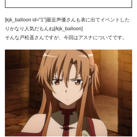
[kjk_balloon id=”1″]最近声優さんも表に出てイベントした
りかなり人気だもんね[/kjk_balloon]
そんな戸松遥さんですが、今回はアスナについてです。