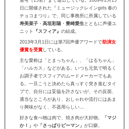
選考（15名）まで進出している。2009年2月15
日に開催された『ミュージックレインgirls 春の
チョコまつり』で、同じ事務所に所属している
寿美菜子
・
高垣彩陽
・
豊崎愛生
とともに声優ユ
ニット
『スフィア』
の結成。
2013年3月1日には第7回声優アワードで
助演女
優賞
を受賞
している。
主な愛称は「とまっちゃん」、「はるちゃん」
「ハルカス」などがある。いつも元気で明るく
お調子者でスフィアのムードメーカーでもあ
る。一旦こうと決めたら真っすぐ突き進むタイ
プで、自分には妥協を許さないが、その反面、
適当なところがあり、おしゃれや流行にはあま
り興味がなく、不器用らしい…
好きな食べ物は肉で、焼き肉が大好物。
「マジ
か！」
や
「さっぱりピーマン」
が口癖。