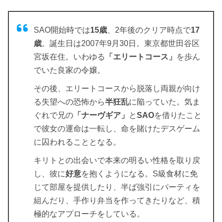
SAO開始時では
15歳
、2年後のクリア時点で
17
歳
。誕生日は2007年9月30日。東京都世田谷区
宮坂在住。いわゆる
「エリートコース」
を歩ん
でいた良家の令嬢。
その後、エリートコースから脱落し両親が向け
る失望への恐怖から
半狂乱
に陥っていた。気ま
ぐれで兄の
「ナーヴギア」
と
SAO
を借りたこと
で彼女の運命は一転し、命を賭けたデスゲーム
に囚われることとなる。
キリトとの出会いで本来の明るい性格を取り戻
し、彼に
好意
を抱くようになる。S級食材に免
じて部屋を提供したり、半ば強引にパーティを
組んだり、手作り弁当を作ってきたりなど、積
極的なアプローチをしている。