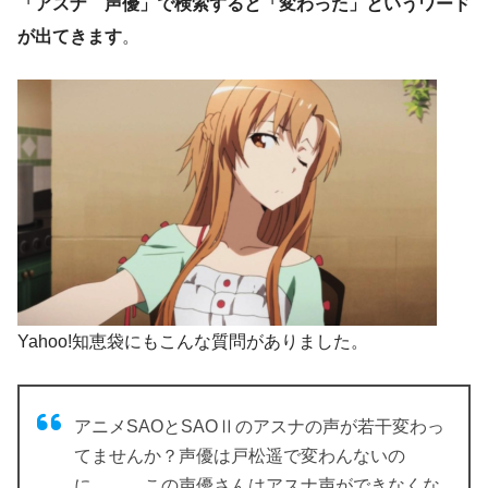
「アスナ 声優」で検索すると「変わった」というワード
が出てきます
。
Yahoo!知恵袋にもこんな質問がありました。
アニメSAOとSAOⅡの
アスナ
の声が若干変わっ
てませんか？声優は
戸松遥
で変わんないの
に．．．この声優さんはアスナ声ができなくな