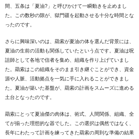
間、五条は「夏油?」と呼びかけて一瞬動きを止めまし
た。この数秒の隙が、獄門疆を起動させる十分な時間とな
ったのです。
さらに興味深いのは、羂索が夏油の体を選んだ背景には、
夏油の生前の活動も関係していたという点です。夏油は呪
詛師として各地で信者を集め、組織を作り上げていまし
た。羂索はこの組織をそのまま引き継ぐことができ、資金
源や人脈、活動拠点を一気に手に入れることができまし
た。夏油が築いた基盤が、羂索の計画をスムーズに進める
土台となったのです。
羂索にとって夏油傑の肉体は、術式、人間関係、組織、全
てが揃った理想的な器でした。この選択は偶然ではなく、
長年にわたって計画を練ってきた羂索の周到な準備の結果