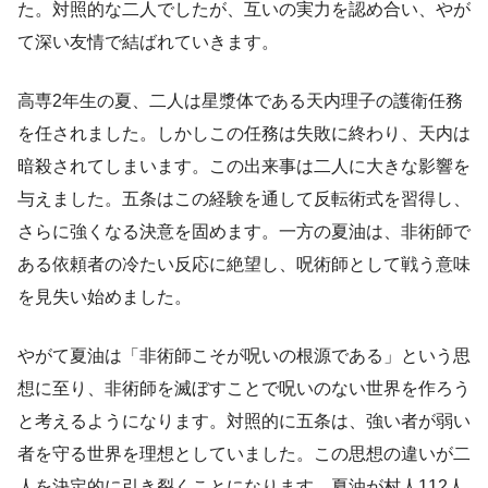
た。対照的な二人でしたが、互いの実力を認め合い、やが
て深い友情で結ばれていきます。
高専2年生の夏、二人は星漿体である天内理子の護衛任務
を任されました。しかしこの任務は失敗に終わり、天内は
暗殺されてしまいます。この出来事は二人に大きな影響を
与えました。五条はこの経験を通して反転術式を習得し、
さらに強くなる決意を固めます。一方の夏油は、非術師で
ある依頼者の冷たい反応に絶望し、呪術師として戦う意味
を見失い始めました。
やがて夏油は「非術師こそが呪いの根源である」という思
想に至り、非術師を滅ぼすことで呪いのない世界を作ろう
と考えるようになります。対照的に五条は、強い者が弱い
者を守る世界を理想としていました。この思想の違いが二
人を決定的に引き裂くことになります。夏油が村人112人