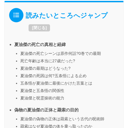
読みたいところへジャンプ
[
閉じる
]
夏油傑の死亡の真相と経緯
夏油傑の死亡シーンは原作何話?0巻での最期
死亡年齢は本当に27歳だった?
夏油傑の最期はどうなった?
夏油傑の死因は何?五条悟による止め
五条悟が夏油傑に最後にかけた言葉とは
夏油傑と五条悟の関係性
夏油傑と呪霊操術の能力
偽物の夏油傑の正体と羂索の目的
夏油傑の偽物の正体は羂索という古代の呪術師
羂索はなぜ夏油傑の体を乗っ取ったのか