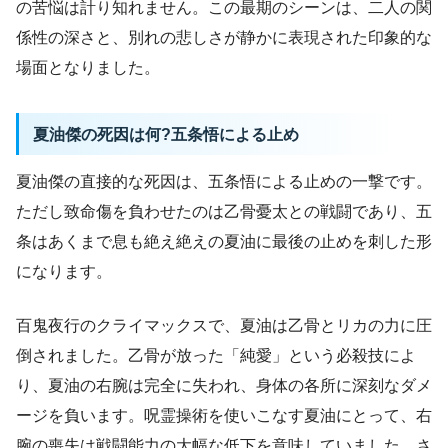
の苦悩は計り知れません。この最期のシーンは、二人の関
係性の深さと、別れの悲しさが静かに表現された印象的な
場面となりました。
夏油傑の死因は何?五条悟による止め
夏油傑の直接的な死因は、五条悟による止めの一撃です。
ただし致命傷を負わせたのは乙骨憂太との戦闘であり、五
条はあくまで息も絶え絶えの夏油に最後の止めを刺した形
になります。
百鬼夜行のクライマックスで、夏油は乙骨とリカの力に圧
倒されました。乙骨が放った「純愛」という必殺技によ
り、夏油の右腕は完全に失われ、身体の各所に深刻なダメ
ージを負います。呪霊操術を使いこなす夏油にとって、右
腕の喪失は戦闘能力の大幅な低下を意味していました。さ