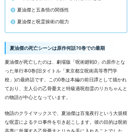
夏油傑と五条悟の関係性
夏油傑と呪霊操術の能力
夏油傑の死亡シーンは原作何話?0巻での最期
夏油傑が死亡したのは、劇場版「呪術廻戦0」の原作とな
った単行本0巻(旧タイトル「東京都立呪術高等専門学
校」)の最終話です。この0巻は本編の前日譚として描かれ
ており、主人公の乙骨憂太と特級過呪怨霊のリカちゃんと
の物語が中心となっています。
物語のクライマックスで、夏油傑は百鬼夜行という大規模
な呪霊によるテロ事件を引き起こします。彼の目的は呪術
高専に所属する乙骨憂太とリカを手に入れることでした。