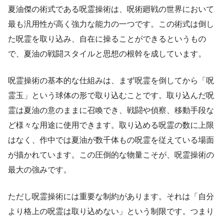
夏油傑の術式である呪霊操術は、呪術廻戦の世界において
最も汎用性が高く強力な能力の一つです。この術式は倒し
た呪霊を取り込み、自在に操ることができるというもの
で、夏油の戦闘スタイルと思想の根幹を成しています。
呪霊操術の基本的な仕組みは、まず呪霊を倒してから「呪
霊玉」という球体の形で取り込むことです。取り込んだ呪
霊は夏油の意のままに召喚でき、戦闘や偵察、移動手段な
ど様々な用途に使用できます。取り込める呪霊の数に上限
はなく、作中では夏油が数千体もの呪霊を従えている場面
が描かれています。この圧倒的な物量こそが、呪霊操術の
最大の強みです。
ただし呪霊操術には重要な制約があります。それは「自分
より格上の呪霊は取り込めない」という制限です。つまり