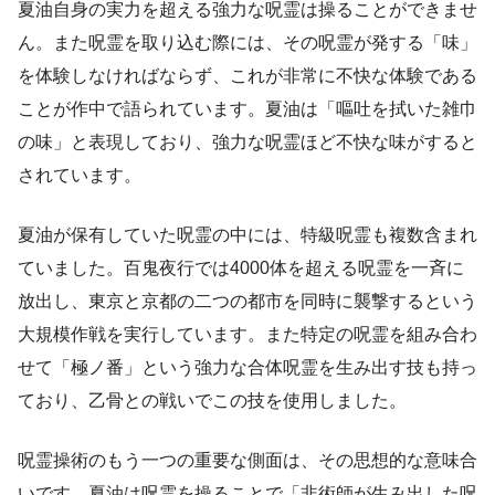
夏油自身の実力を超える強力な呪霊は操ることができませ
ん。また呪霊を取り込む際には、その呪霊が発する「味」
を体験しなければならず、これが非常に不快な体験である
ことが作中で語られています。夏油は「嘔吐を拭いた雑巾
の味」と表現しており、強力な呪霊ほど不快な味がすると
されています。
夏油が保有していた呪霊の中には、特級呪霊も複数含まれ
ていました。百鬼夜行では4000体を超える呪霊を一斉に
放出し、東京と京都の二つの都市を同時に襲撃するという
大規模作戦を実行しています。また特定の呪霊を組み合わ
せて「極ノ番」という強力な合体呪霊を生み出す技も持っ
ており、乙骨との戦いでこの技を使用しました。
呪霊操術のもう一つの重要な側面は、その思想的な意味合
いです。夏油は呪霊を操ることで「非術師が生み出した呪