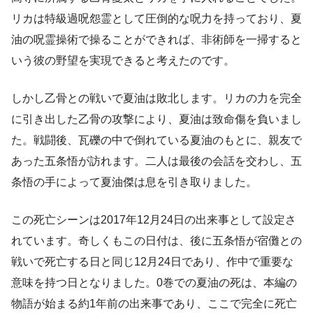
リカは特級過呪怨霊として圧倒的な呪力を持っており、夏
油の呪霊操術で操ることができれば、非術師を一掃すると
いう彼の野望を実現できると考えたのです。
しかし乙骨との戦いで夏油は敗北します。リカの力を完全
に引き出した乙骨の攻撃により、夏油は致命傷を負いまし
た。戦闘後、瓦礫の中で倒れている夏油のもとに、親友で
あった五条悟が訪れます。二人は最後の会話を交わし、五
条悟の手によって夏油傑は息を引き取りました。
この死亡シーンは2017年12月24日の出来事として設定さ
れています。奇しくもこの日付は、後に五条悟が宿儺との
戦いで死亡する日と同じ12月24日であり、作中で重要な
意味を持つ日となりました。0巻での夏油の死は、本編の
物語が始まる約1年前の出来事であり、ここで完全に死亡