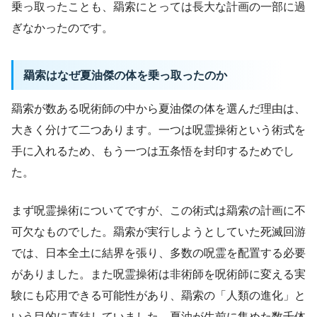
乗っ取ったことも、羂索にとっては長大な計画の一部に過
ぎなかったのです。
羂索はなぜ夏油傑の体を乗っ取ったのか
羂索が数ある呪術師の中から夏油傑の体を選んだ理由は、
大きく分けて二つあります。一つは呪霊操術という術式を
手に入れるため、もう一つは五条悟を封印するためでし
た。
まず呪霊操術についてですが、この術式は羂索の計画に不
可欠なものでした。羂索が実行しようとしていた死滅回游
では、日本全土に結界を張り、多数の呪霊を配置する必要
がありました。また呪霊操術は非術師を呪術師に変える実
験にも応用できる可能性があり、羂索の「人類の進化」と
いう目的に直結していました。夏油が生前に集めた数千体