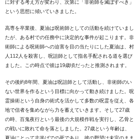
に対する考え方が変わり、次第に「非術師を滅ぼすべき」
という思想に傾いていきました。
高専を卒業後、夏油は呪術師としての活動を続けていまし
たが、ある村での任務中に決定的な事件が起こります。非
術師による呪術師への迫害を目の当たりにした夏油は、村
人112人を殺害し、呪詛師として指名手配される道を選び
ました。この時点で彼は19歳頃だったと推測されます。
その後約8年間、夏油は呪詛師として活動し、非術師のい
ない世界を作るという目標に向かって動き続けました。呪
霊操術という自身の術式を活かして多数の呪霊を従え、各
地で信者を集めながら力を蓄えていきます。そして27歳
の時、百鬼夜行という最後の大規模作戦を実行し、乙骨と
の戦いに敗れて命を落としました。27歳という年齢は、
夏油にとって志半ばでの死であり、彼の野望は未完のまま