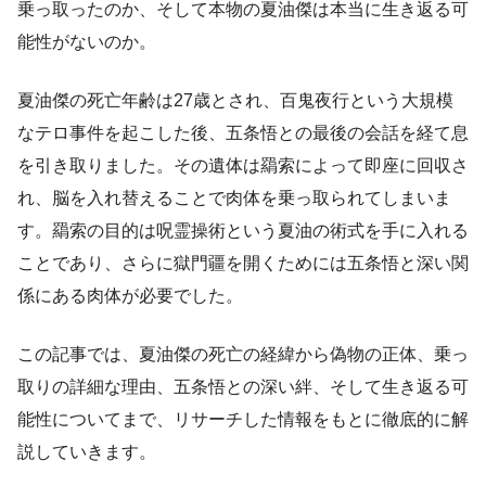
乗っ取ったのか、そして本物の夏油傑は本当に生き返る可
能性がないのか。
夏油傑の死亡年齢は27歳とされ、百鬼夜行という大規模
なテロ事件を起こした後、五条悟との最後の会話を経て息
を引き取りました。その遺体は羂索によって即座に回収さ
れ、脳を入れ替えることで肉体を乗っ取られてしまいま
す。羂索の目的は呪霊操術という夏油の術式を手に入れる
ことであり、さらに獄門疆を開くためには五条悟と深い関
係にある肉体が必要でした。
この記事では、夏油傑の死亡の経緯から偽物の正体、乗っ
取りの詳細な理由、五条悟との深い絆、そして生き返る可
能性についてまで、リサーチした情報をもとに徹底的に解
説していきます。