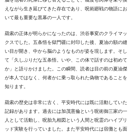
えながら生き延びてきた存在であり、呪術廻戦の物語にお
いて最も重要な黒幕の一人です。
羂索の正体が明らかになったのは、渋谷事変のクライマッ
クスでした。五条悟を獄門疆に封印した後、夏油の額の縫
い目が開き、中から脳のようなものが姿を現します。そし
て「久しぶりだな五条悟。いや、この体で話すのは初めて
か」と語りかけました。この瞬間、読者は目の前の夏油傑
が本人ではなく、何者かに乗っ取られた偽物であることを
知ります。
羂索の歴史は非常に古く、平安時代には既に活動していた
記録があります。過去には加茂憲倫という呪術御三家の一
人として活動し、呪胎九相図という人間と呪霊のハイブリ
ッド実験を行っていました。また平安時代には宿儺とも面