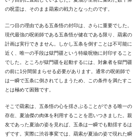
の呪霊は、そのまま羂索の戦力となったのです。
二つ目の理由である五条悟の封印は、さらに重要でした。
現代最強の呪術師である五条悟が健在である限り、羂索の
計画は実行できません。しかし五条を倒すことは不可能に
近く、唯一の手段は獄門疆という特級呪物に封印すること
でした。ところが獄門疆を起動するには、対象者を獄門疆
の前に1分間留まらせる必要があります。通常の呪術師で
は一瞬で五条に倒されてしまうため、この条件を満たすこ
とは極めて困難です。
そこで羂索は、五条悟の心を揺さぶることができる唯一の
存在、夏油傑の肉体を利用することを思いつきました。親
友であった夏油の姿を見れば、五条は一瞬でも動揺するは
ずです。実際に渋谷事変では、羂索が夏油の姿で現れた瞬