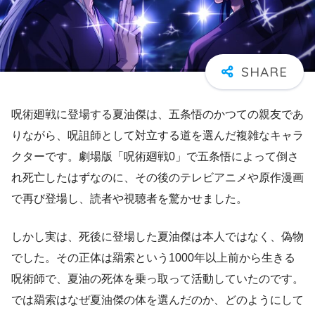
呪術廻戦に登場する夏油傑は、五条悟のかつての親友であ
りながら、呪詛師として対立する道を選んだ複雑なキャラ
クターです。劇場版「呪術廻戦0」で五条悟によって倒さ
れ死亡したはずなのに、その後のテレビアニメや原作漫画
で再び登場し、読者や視聴者を驚かせました。
しかし実は、死後に登場した夏油傑は本人ではなく、偽物
でした。その正体は羂索という1000年以上前から生きる
呪術師で、夏油の死体を乗っ取って活動していたのです。
では羂索はなぜ夏油傑の体を選んだのか、どのようにして