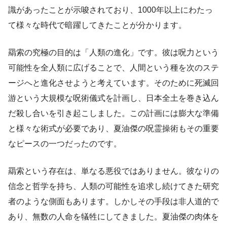
識があったことが示唆されており、1000年以上にわたっ
て様々な時代で暗躍してきたことが分かります。
羂索の究極の目的は「人類の進化」です。彼は呪力という
可能性を全人類に広げることで、人間という種を次のステ
ージへと進化させようと考えています。そのために死滅回
游という大規模な呪術儀式を計画し、日本全土を巻き込ん
だ殺し合いを引き起こしました。この計画には膨大な準備
と様々な術式が必要であり、夏油傑の呪霊操術もその重要
なピースの一つだったのです。
羂索という存在は、単なる悪役ではありません。彼なりの
信念と哲学を持ち、人類の可能性を追求し続けてきた研究
者のような側面もあります。しかしその手段は非人道的で
あり、無数の人命を犠牲にしてきました。夏油傑の肉体を